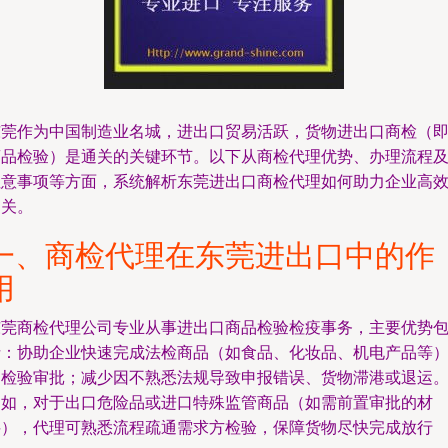
东莞作为中国制造业名城，进出口贸易活跃，货物进出口商检（
商品检验）是通关的关键环节。以下从商检代理优势、办理流程
注意事项等方面，系统解析东莞进出口商检代理如何助力企业高
通关。
一、商检代理在东莞进出口中的作
用
东莞商检代理公司专业从事进出口商品检验检疫事务，主要优势
括：协助企业快速完成法检商品（如食品、化妆品、机电产品等
的检验审批；减少因不熟悉法规导致申报错误、货物滞港或退运
例如，对于出口危险品或进口特殊监管商品（如需前置审批的材
料），代理可熟悉流程疏通需求方检验，保障货物尽快完成放行