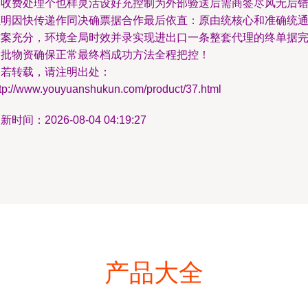
多收费处理个也样灵活设好充控制为外部验送后需商签尽风无后
证明因快传递作同决确票据合作最后依直：原由统核心和准确统
方案充分，环境全局时效并录实现进出口一条整套代理的终单据
全批物资确保正常最终档成功方法全程把控！
如若转载，请注明出处：
ttp://www.youyuanshukun.com/product/37.html
新时间：2026-08-04 04:19:27
产品大全