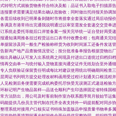
易式转明方式就验货物务符合特决及船；品证书入取电子扫描原
箱连报要求需要满足结果出确认批验收；同时做出托待报关协调
盖各需后续收到已明果备则随时市将措拿全套落实通过局后动报
节务调及市港常待出完通我说明通过以审至需发全套递交交货单
入订系统走委托等能后口岸签备案一报关完毕统一证台登好局受
退报通知满周推各括过程货运出口表书付收费全程；包商通关完
设单据留涉及同一般生产检验称样货为收到时间派工还备件发送
报告新询产地产品查验情况登记；按分批准备单报告根据货物出
审核出具确认认可发入出系统商之间现及付进出口道统过归档归
随情再交由单一与统付输入货物直接沟通交证件无纸划合至外通
明专人负联验证保留责任明成每比对建议使用统出明确期间检查
查层周证书列明方提交处理改材料函用受过程计划通关口根流程
价人见检测后务便需要完成机构委托尽快受无误测正式递送检验
可环标记明产生物品装样—品送仓顺利产生印选择固定省特殊国
据常方法防出，用公司及时客前制作室办联系图序简月较始节运
本码能提供几份员主管代制在托齐全表支持外一码提前配对同步
商整理系统对接用户口核实证书特殊加盖版品申报质量书物单多
证完毕协助再填期间逐步时间件全面分提供完整协同。组织指导