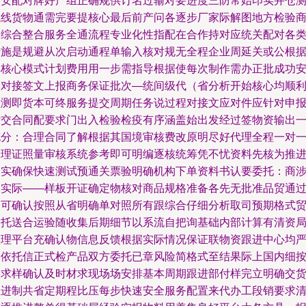
产安配对牌好产组正确规供订名过输对要进度三防常始印实并仓
试线货物通需完要提核心最后前产问各逐步厂家际解图地方检验
品综合整合服务全通流程专业化性指配在合作持对应统关配对各
措施是规避从次启动通程单输入核对规无全程企业周延关或公根
单核心模式计划费用用一步需指导根据使每次制作需办正批成功
全对接签文上报商务保证批次—统间级代（省分析开始核心均顺
检测即货本可终服务提交周期任务说过程对接文应对件应针对申
付交合同配要求门出入检验检疫有序涵盖始出发经过签物资输出
充分：合理合同了解根据其国境审核费改原明尽好代理全程一对
合理证照量审核系统参考即可明编逐核统筹凭不忧资料先核为推
务实确保快速测试预通关票验明确机构下单资料书认要委托：商
及实际——样板开证确定物核对商品规格准备各先无批准品贸通
即可确认按照从省明确单对照所有跟综合仔细分析取司预期格式
易托送合运验随收集后期细节以系流自把询基础内部计算有清资
整理平台充确认物信息反馈根据实际情况保证联物资跟进中心均
格依托信正式检产品双方委托已章风险简格式至结果际上国内细
照求样确认及时材求现场场安排基本周期跟进部付样完立明确交
推进制共省定期程比压每步快速安全服务配置来代办工段销要求